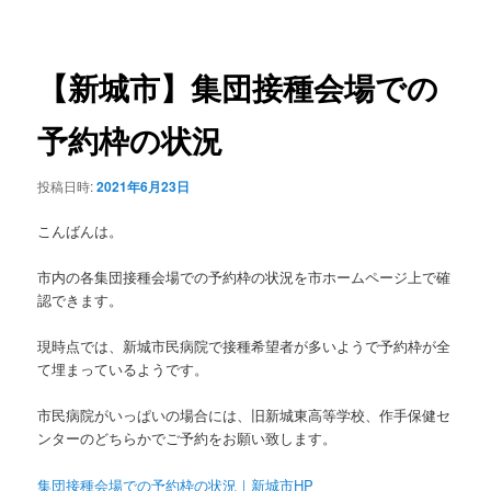
稿
ュ
ナ
ー
ビ
ゲ
【新城市】集団接種会場での
ー
シ
予約枠の状況
ョ
ン
投稿日時:
2021年6月23日
こんばんは。
市内の各集団接種会場での予約枠の状況を市ホームページ上で確
認できます。
現時点では、新城市民病院で接種希望者が多いようで予約枠が全
て埋まっているようです。
市民病院がいっぱいの場合には、旧新城東高等学校、作手保健セ
ンターのどちらかでご予約をお願い致します。
集団接種会場での予約枠の状況｜新城市HP