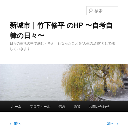
メ
イ
検
ン
索
コ
新城市｜竹下修平 のHP 〜自考自
ン
律の日々〜
テ
ン
日々の生活の中で感じ・考え・行なったことを"人生の足跡"として残
ツ
していきます。
へ
移
動
メ
ホーム
プロフィール
信念
政策
お問い合わせ
イ
ン
メ
投
←
前へ
次へ
→
ニ