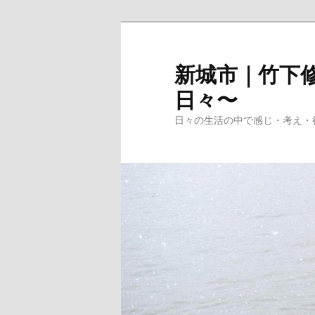
メ
イ
ン
新城市｜竹下修
コ
日々〜
ン
テ
日々の生活の中で感じ・考え・
ン
ツ
へ
移
動