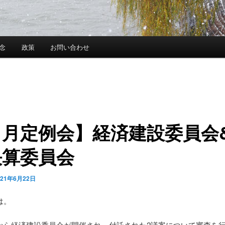
念
政策
お問い合わせ
６月定例会】経済建設委員会
決算委員会
021年6月22日
は。
から経済建設委員会が開催され、付託された2議案について審査を