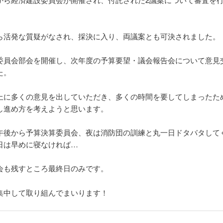
ら活発な質疑がなされ、採決に入り、両議案とも可決されました。
委員会部会を開催し、次年度の予算要望・議会報告会について意見
た。
上に多くの意見を出していただき、多くの時間を要してしまったた
し進め方を考えようと思います。
午後から予算決算委員会、夜は消防団の訓練と丸一日ドタバタして
日は早めに寝なければ…
会も残すところ最終日のみです。
集中して取り組んでまいります！