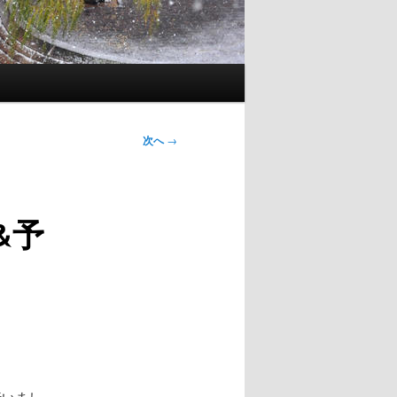
次へ
→
&予
行いまし