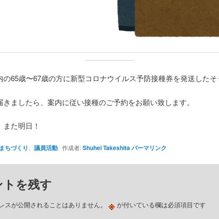
内の65歳〜67歳の方に新型コロナウイルス予防接種券を発送したそ
届きましたら、案内に従い接種のご予約をお願い致します。
、また明日！
まちづくり
、
議員活動
作成者:
Shuhei Takeshita
パーマリンク
ントを残す
※
レスが公開されることはありません。
が付いている欄は必須項目です