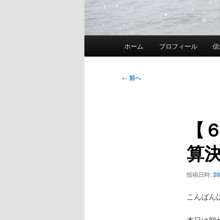
メ
ホーム
プロフィール
信
イ
ン
メ
投
←
前へ
ニ
稿
ュ
ナ
ー
ビ
【
ゲ
ー
算
シ
ョ
ン
投稿日時:
2
こんばん
本日は朝