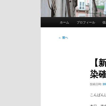
メ
ホーム
プロフィール
信
イ
ン
メ
投
←
前へ
ニ
稿
ュ
ナ
ー
ビ
【
ゲ
ー
染確
シ
ョ
ン
投稿日時:
2
こんばん
本日、市