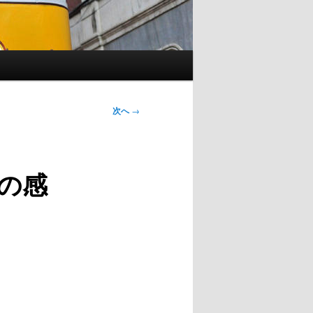
次へ
→
の感
。