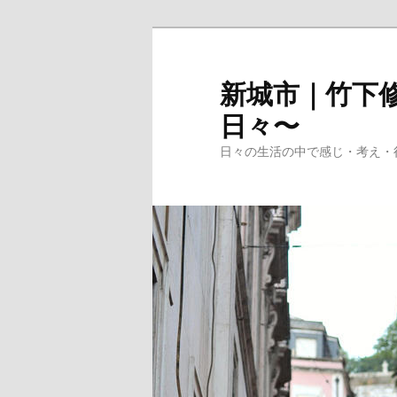
メ
イ
ン
新城市｜竹下修
コ
日々〜
ン
テ
日々の生活の中で感じ・考え・
ン
ツ
へ
移
動