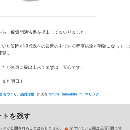
から一般質問通告書を提出してまいりました。
ていた質問が担当課への質問の中である程度結論が明確になってし
変更…
したが無事に提出出来てまずは一安心です。
、また明日！
まちづくり
、
議員活動
作成者:
Shuhei Takeshita
パーマリンク
ントを残す
※
レスが公開されることはありません。
が付いている欄は必須項目です