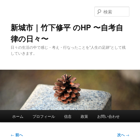
メ
イ
検
ン
索
コ
新城市｜竹下修平 のHP 〜自考自
ン
律の日々〜
テ
ン
日々の生活の中で感じ・考え・行なったことを"人生の足跡"として残
ツ
していきます。
へ
移
動
メ
ホーム
プロフィール
信念
政策
お問い合わせ
イ
ン
メ
投
←
前へ
次へ
→
ニ