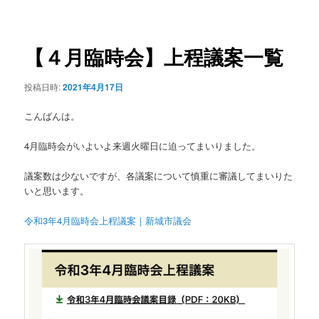
稿
ュ
ナ
ー
ビ
ゲ
【４月臨時会】上程議案一覧
ー
シ
投稿日時:
2021年4月17日
ョ
ン
こんばんは。
4月臨時会がいよいよ来週火曜日に迫ってまいりました。
議案数は少ないですが、各議案について慎重に審議してまいりた
いと思います。
令和3年4月臨時会上程議案｜新城市議会