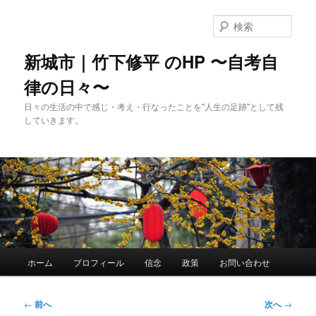
メ
イ
検
ン
索
コ
新城市｜竹下修平 のHP 〜自考自
ン
律の日々〜
テ
ン
日々の生活の中で感じ・考え・行なったことを"人生の足跡"として残
ツ
していきます。
へ
移
動
メ
ホーム
プロフィール
信念
政策
お問い合わせ
イ
ン
メ
投
←
前へ
次へ
→
ニ