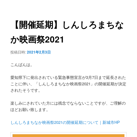
稿
ュ
ナ
ー
ビ
ゲ
【開催延期】しんしろまちな
ー
シ
か映画祭2021
ョ
ン
投稿日時:
2021年2月3日
こんばんは。
愛知県下に発出されている緊急事態宣言が3月7日まで延長された
ことに伴い、「しんしろまちなか映画祭2021」の開催延期が決定
されたそうです。
楽しみにされていた方には残念でならないことですが、ご理解の
ほどお願い致します。
しんしろまちなか映画祭2021の開催延期について｜新城市HP