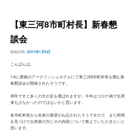
稿
ュ
ナ
ー
ビ
ゲ
【東三河8市町村長】新春懇
ー
シ
談会
ョ
ン
投稿日時:
2021年1月6日
こんばんは。
1/6に豊橋のアークリッシュホテルにて東三河8市町村長を囲む新
春懇談会が開催されたそうです。
例年ですと多くの方が足を運ばれますが、今年はコロナ禍で出席
者も少なかったのではないかと思います。
各市町村長から未来の展望がお話されたそうですので、また時間
を見つけて出席者の方にその内容について教えていただきたいと
思います。