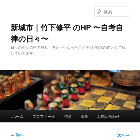
メ
イ
検
ン
索
コ
新城市｜竹下修平 のHP 〜自考自
ン
律の日々〜
テ
ン
日々の生活の中で感じ・考え・行なったことを"人生の足跡"として残
ツ
していきます。
へ
移
動
メ
ホーム
プロフィール
信念
政策
お問い合わせ
イ
ン
メ
投
←
前へ
次へ
→
ニ