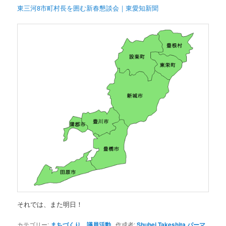
東三河8市町村長を囲む新春懇談会｜東愛知新聞
それでは、また明日！
カテゴリー:
まちづくり
、
議員活動
作成者:
Shuhei Takeshita
パーマ