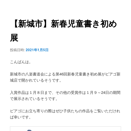
稿
ュ
ナ
ー
ビ
ゲ
【新城市】新春児童書き初め
ー
シ
展
ョ
ン
投稿日時:
2021年1月5日
こんばんは。
新城市の八楽書道会による第46回新春児童書き初め展がピアゴ新
城店で開かれているそうです。
入賞作品は１月８日まで、その他の受賞作は１月９～24日の期間
で展示されているそうです。
ピアゴにお立ち寄りの際はぜひ子供たちの作品をご覧いただけれ
ば幸いです。