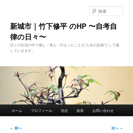
メ
イ
検
ン
索
コ
新城市｜竹下修平 のHP 〜自考自
ン
律の日々〜
テ
ン
日々の生活の中で感じ・考え・行なったことを"人生の足跡"として残
ツ
していきます。
へ
移
動
メ
ホーム
プロフィール
信念
政策
お問い合わせ
イ
ン
メ
投
←
前へ
次へ
→
ニ