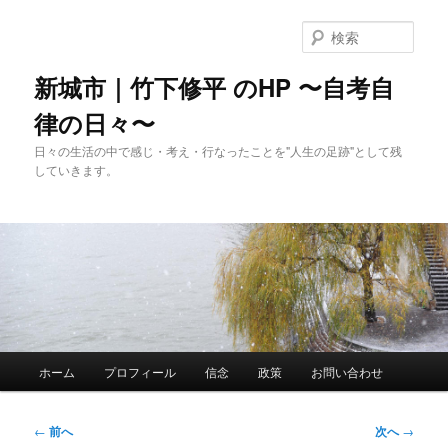
メ
イ
検
ン
索
コ
新城市｜竹下修平 のHP 〜自考自
ン
律の日々〜
テ
ン
日々の生活の中で感じ・考え・行なったことを"人生の足跡"として残
ツ
していきます。
へ
移
動
メ
ホーム
プロフィール
信念
政策
お問い合わせ
イ
ン
メ
投
←
前へ
次へ
→
ニ