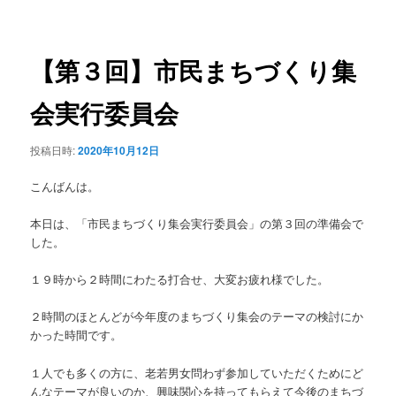
稿
ュ
ナ
ー
ビ
ゲ
【第３回】市民まちづくり集
ー
シ
会実行委員会
ョ
ン
投稿日時:
2020年10月12日
こんばんは。
本日は、「市民まちづくり集会実行委員会」の第３回の準備会で
した。
１９時から２時間にわたる打合せ、大変お疲れ様でした。
２時間のほとんどが今年度のまちづくり集会のテーマの検討にか
かった時間です。
１人でも多くの方に、老若男女問わず参加していただくためにど
んなテーマが良いのか、興味関心を持ってもらえて今後のまちづ