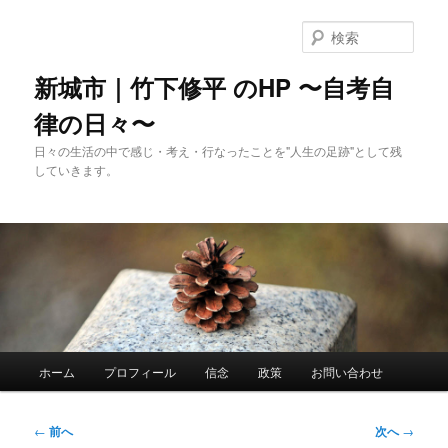
メ
イ
検
ン
索
コ
新城市｜竹下修平 のHP 〜自考自
ン
律の日々〜
テ
ン
日々の生活の中で感じ・考え・行なったことを"人生の足跡"として残
ツ
していきます。
へ
移
動
メ
ホーム
プロフィール
信念
政策
お問い合わせ
イ
ン
メ
投
←
前へ
次へ
→
ニ