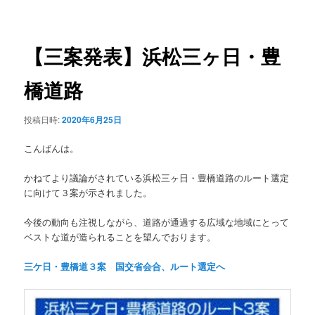
稿
ュ
ナ
ー
ビ
ゲ
【三案発表】浜松三ヶ日・豊
ー
シ
橋道路
ョ
ン
投稿日時:
2020年6月25日
こんばんは。
かねてより議論がされている浜松三ヶ日・豊橋道路のルート選定
に向けて３案が示されました。
今後の動向も注視しながら、道路が通過する広域な地域にとって
ベストな道が造られることを望んでおります。
三ケ日・豊橋道３案 国交省会合、ルート選定へ