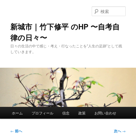
メ
イ
検
ン
索
コ
新城市｜竹下修平 のHP 〜自考自
ン
律の日々〜
テ
ン
日々の生活の中で感じ・考え・行なったことを"人生の足跡"として残
ツ
していきます。
へ
移
動
メ
ホーム
プロフィール
信念
政策
お問い合わせ
イ
ン
メ
投
←
前へ
次へ
→
ニ