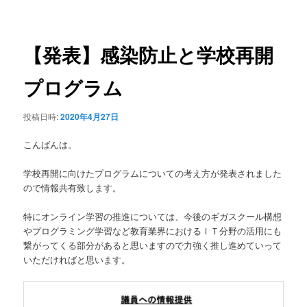
稿
ュ
ナ
ー
ビ
ゲ
【発表】感染防止と学校再開
ー
シ
プログラム
ョ
ン
投稿日時:
2020年4月27日
こんばんは。
学校再開に向けたプログラムについての考え方が発表されました
ので情報共有致します。
特にオンライン学習の推進については、今後のギガスクール構想
やプログラミング学習など教育業界におけるＩＴ分野の活用にも
繋がってくる部分があると思いますので力強く推し進めていって
いただければと思います。