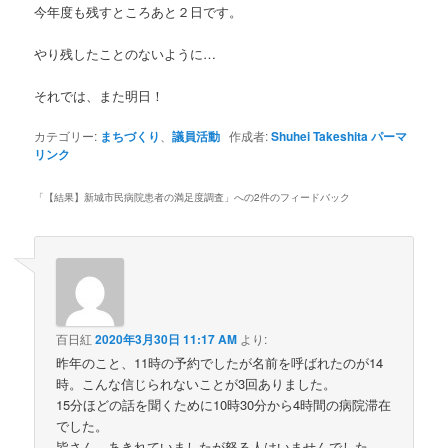
今年度も残すところあと２日です。
やり残したことのないように…
それでは、また明日！
カテゴリー:
まちづくり
、
議員活動
作成者:
Shuhei Takeshita
パーマ
リンク
「
【結果】新城市民病院患者の満足度調査
」への2件のフィードバック
百日紅
2020年3月30日 11:17 AM
より:
昨年のこと、11時の予約でしたが名前を呼ばれたのが14
時。こんな信じられないことが3回ありました。
15分ほどの話を聞くために10時30分から4時間の病院滞在
でした。
皆さん、あきれていましたが怒る人はいませんでした。