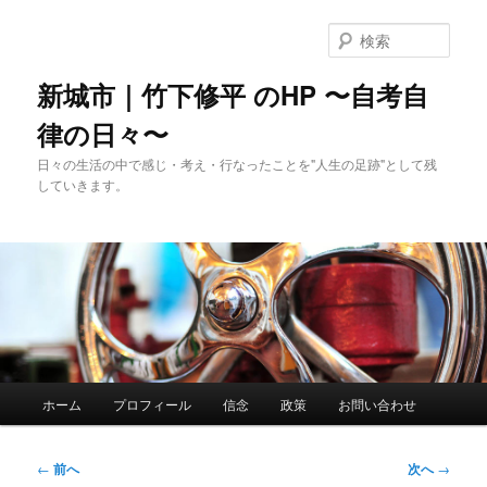
メ
イ
検
ン
索
コ
新城市｜竹下修平 のHP 〜自考自
ン
律の日々〜
テ
ン
日々の生活の中で感じ・考え・行なったことを"人生の足跡"として残
ツ
していきます。
へ
移
動
メ
ホーム
プロフィール
信念
政策
お問い合わせ
イ
ン
メ
投
←
前へ
次へ
→
ニ