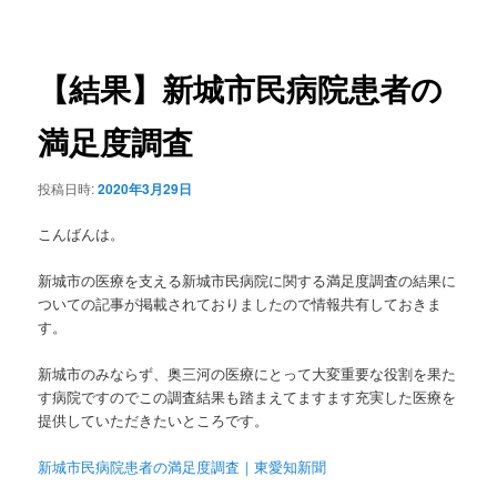
稿
ュ
ナ
ー
ビ
ゲ
【結果】新城市民病院患者の
ー
シ
満足度調査
ョ
ン
投稿日時:
2020年3月29日
こんばんは。
新城市の医療を支える新城市民病院に関する満足度調査の結果に
ついての記事が掲載されておりましたので情報共有しておきま
す。
新城市のみならず、奥三河の医療にとって大変重要な役割を果た
す病院ですのでこの調査結果も踏まえてますます充実した医療を
提供していただきたいところです。
新城市民病院患者の満足度調査｜東愛知新聞