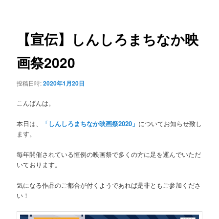
稿
ュ
ナ
ー
ビ
ゲ
【宣伝】しんしろまちなか映
ー
シ
画祭2020
ョ
ン
投稿日時:
2020年1月20日
こんばんは。
本日は、
「しんしろまちなか映画祭2020」
についてお知らせ致し
ます。
毎年開催されている恒例の映画祭で多くの方に足を運んでいただ
いております。
気になる作品のご都合が付くようであれば是非ともご参加くださ
い！