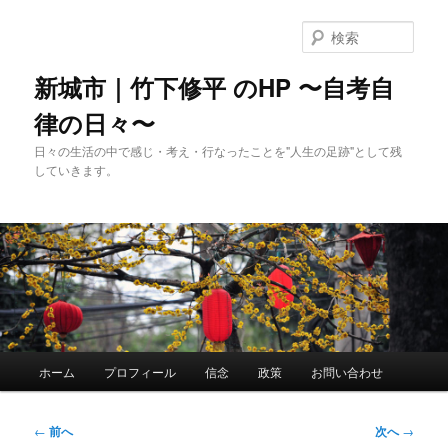
メ
イ
検
ン
索
コ
新城市｜竹下修平 のHP 〜自考自
ン
律の日々〜
テ
ン
日々の生活の中で感じ・考え・行なったことを"人生の足跡"として残
ツ
していきます。
へ
移
動
メ
ホーム
プロフィール
信念
政策
お問い合わせ
イ
ン
メ
投
←
前へ
次へ
→
ニ