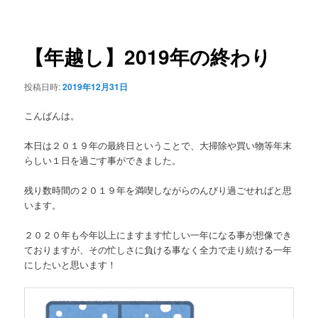
稿
ュ
ナ
ー
ビ
ゲ
【年越し】2019年の終わり
ー
シ
投稿日時:
2019年12月31日
ョ
ン
こんばんは。
本日は２０１９年の最終日ということで、大掃除や買い物等年末
らしい１日を過ごす事ができました。
残り数時間の２０１９年を満喫しながらのんびり過ごせればと思
います。
２０２０年も今年以上にますます忙しい一年になる事が想像でき
ておりますが、その忙しさに負ける事なく全力で走り続ける一年
にしたいと思います！