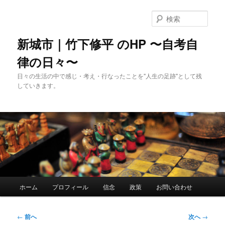
メ
イ
検
ン
索
コ
新城市｜竹下修平 のHP 〜自考自
ン
律の日々〜
テ
ン
日々の生活の中で感じ・考え・行なったことを"人生の足跡"として残
ツ
していきます。
へ
移
動
メ
ホーム
プロフィール
信念
政策
お問い合わせ
イ
ン
メ
投
←
前へ
次へ
→
ニ