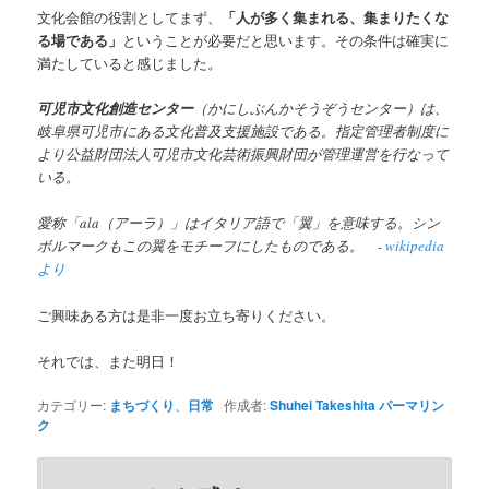
文化会館の役割としてまず、
「人が多く集まれる、集まりたくな
る場である」
ということが必要だと思います。その条件は確実に
満たしていると感じました。
可児市文化創造センター
（かにしぶんかそうぞうセンター）は、
岐阜県可児市にある文化普及支援施設である。指定管理者制度に
より公益財団法人可児市文化芸術振興財団が管理運営を行なって
いる。
愛称「ala（アーラ）」はイタリア語で「翼」を意味する。シン
ボルマークもこの翼をモチーフにしたものである。 -
wikipedia
より
ご興味ある方は是非一度お立ち寄りください。
それでは、また明日！
カテゴリー:
まちづくり
、
日常
作成者:
Shuhei Takeshita
パーマリン
ク