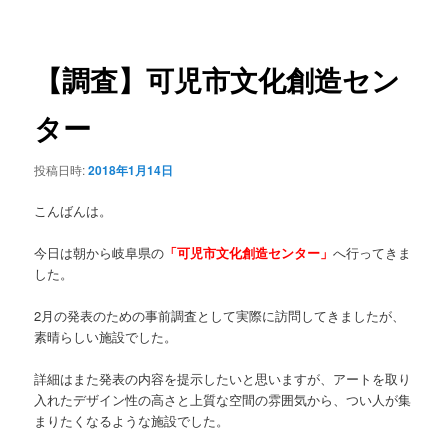
稿
ュ
ナ
ー
ビ
ゲ
【調査】可児市文化創造セン
ー
シ
ター
ョ
ン
投稿日時:
2018年1月14日
こんばんは。
今日は朝から岐阜県の
「可児市文化創造センター」
へ行ってきま
した。
2月の発表のための事前調査として実際に訪問してきましたが、
素晴らしい施設でした。
詳細はまた発表の内容を提示したいと思いますが、アートを取り
入れたデザイン性の高さと上質な空間の雰囲気から、つい人が集
まりたくなるような施設でした。