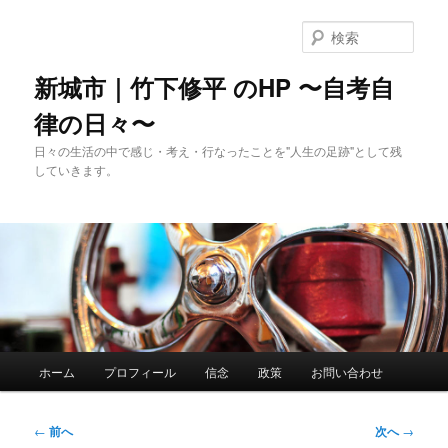
メ
イ
検
ン
索
コ
新城市｜竹下修平 のHP 〜自考自
ン
律の日々〜
テ
ン
日々の生活の中で感じ・考え・行なったことを"人生の足跡"として残
ツ
していきます。
へ
移
動
メ
ホーム
プロフィール
信念
政策
お問い合わせ
イ
ン
メ
投
←
前へ
次へ
→
ニ