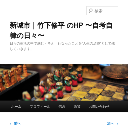
メ
イ
検
ン
索
コ
新城市｜竹下修平 のHP 〜自考自
ン
律の日々〜
テ
ン
日々の生活の中で感じ・考え・行なったことを"人生の足跡"として残
ツ
していきます。
へ
移
動
メ
ホーム
プロフィール
信念
政策
お問い合わせ
イ
ン
メ
投
←
前へ
次へ
→
ニ