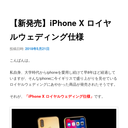
稿
ュ
ナ
ー
ビ
ゲ
【新発売】iPhone X ロイヤ
ー
シ
ルウェディング仕様
ョ
ン
投稿日時:
2018年5月21日
こんばんは。
私自身、大学時代からiphoneを愛用し続けて早8年ほど経過して
いますが、そんなiphoneに今イギリスで盛り上がりを見せている
ロイヤルウェディングにあやかった商品が発売されたそうです。
それが、
「iPhone X ロイヤルウェディング仕様」
です。