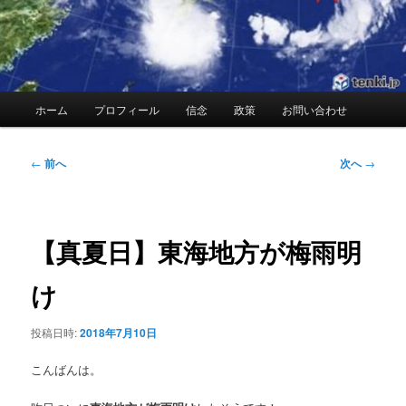
メ
ホーム
プロフィール
信念
政策
お問い合わせ
イ
ン
メ
投
←
前へ
次へ
→
ニ
稿
ュ
ナ
ー
ビ
ゲ
【真夏日】東海地方が梅雨明
ー
シ
け
ョ
ン
投稿日時:
2018年7月10日
こんばんは。