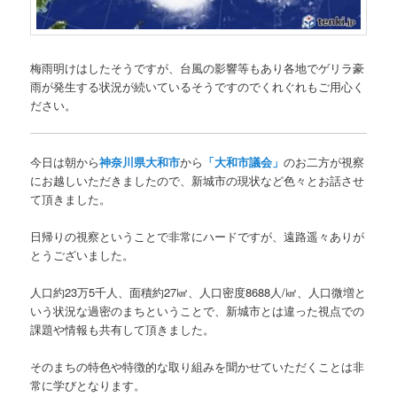
梅雨明けはしたそうですが、台風の影響等もあり各地でゲリラ豪
雨が発生する状況が続いているそうですのでくれぐれもご用心く
ださい。
今日は朝から
神奈川県大和市
から
「大和市議会」
のお二方が視察
にお越しいただきましたので、新城市の現状など色々とお話させ
て頂きました。
日帰りの視察ということで非常にハードですが、遠路遥々ありが
とうございました。
人口約23万5千人、面積約27㎢、人口密度8688人/㎢、人口微増と
いう状況な過密のまちということで、新城市とは違った視点での
課題や情報も共有して頂きました。
そのまちの特色や特徴的な取り組みを聞かせていただくことは非
常に学びとなります。