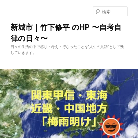
メ
イ
検
ン
索
コ
新城市｜竹下修平 のHP 〜自考自
ン
律の日々〜
テ
ン
日々の生活の中で感じ・考え・行なったことを"人生の足跡"として残
ツ
していきます。
へ
移
動