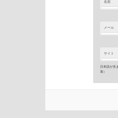
名前
メール
サイト
日本語が含
策）