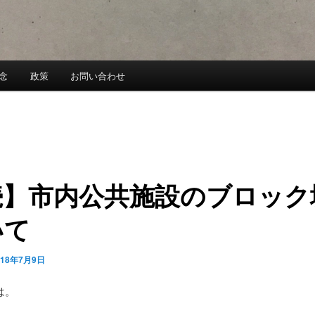
念
政策
お問い合わせ
続】市内公共施設のブロック
いて
018年7月9日
は。