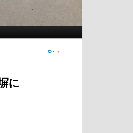
次へ
→
塀に