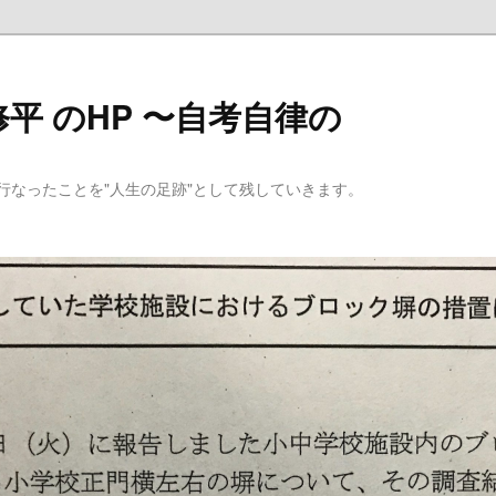
平 のHP 〜自考自律の
行なったことを"人生の足跡"として残していきます。