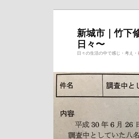
メ
イ
ン
新城市｜竹下修
コ
日々〜
ン
テ
日々の生活の中で感じ・考え・
ン
ツ
へ
移
動