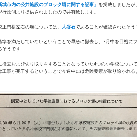
新城市内の公共施設のブロック塀に関する記事」
を掲載しましたが
が行政側より提供されましたので共有致します。
校正門横左右の塀については、
大谷石
であることが確認されたそう
基準を満たしていないということで早急に撤去し、7月中を目処に
るそうです。
に撤去および切り取りをすることとなっていた4つの小学校については
は工事が完了するということで今週中には危険要素が取り除かれる