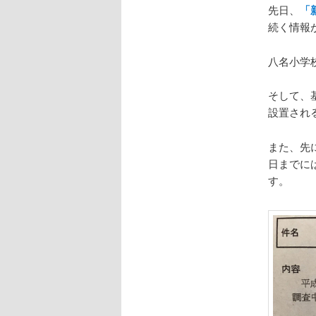
先日、
「
続く情報
八名小学
そして、
設置され
また、先
日までに
す。