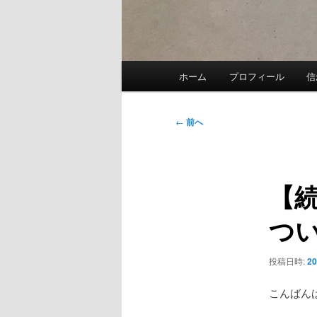
メ
ホーム
プロフィール
信
イ
ン
メ
投
←
前へ
ニ
稿
ュ
ナ
ー
ビ
【
ゲ
ー
つ
シ
ョ
ン
投稿日時:
2
こんばん