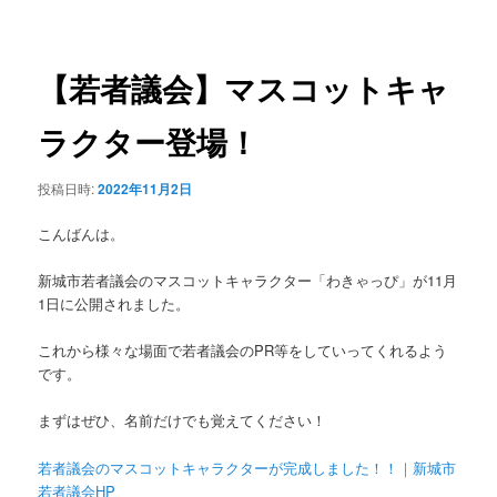
稿
ュ
ナ
ー
ビ
ゲ
【若者議会】マスコットキャ
ー
シ
ラクター登場！
ョ
ン
投稿日時:
2022年11月2日
こんばんは。
新城市若者議会のマスコットキャラクター「わきゃっぴ」が11月
1日に公開されました。
これから様々な場面で若者議会のPR等をしていってくれるよう
です。
まずはぜひ、名前だけでも覚えてください！
若者議会のマスコットキャラクターが完成しました！！｜新城市
若者議会HP