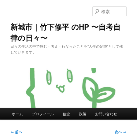
メ
イ
検
ン
索
コ
新城市｜竹下修平 のHP 〜自考自
ン
律の日々〜
テ
ン
日々の生活の中で感じ・考え・行なったことを"人生の足跡"として残
ツ
していきます。
へ
移
動
メ
ホーム
プロフィール
信念
政策
お問い合わせ
イ
ン
メ
投
←
前へ
次へ
→
ニ