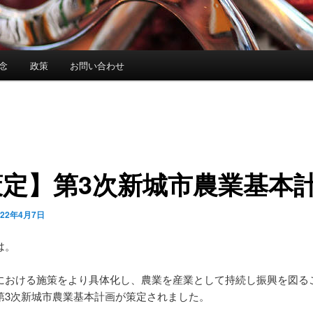
念
政策
お問い合わせ
策定】第3次新城市農業基本
022年4月7日
は。
における施策をより具体化し、農業を産業として持続し振興を図る
第3次新城市農業基本計画が策定されました。