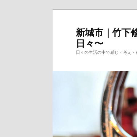
メ
イ
ン
新城市｜竹下修
コ
日々〜
ン
テ
日々の生活の中で感じ・考え・
ン
ツ
へ
移
動