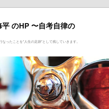
平 のHP 〜自考自律の
行なったことを"人生の足跡"として残していきます。