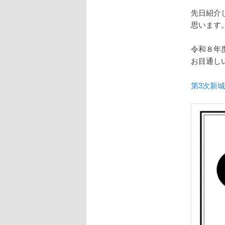
先日紹介
思います
令和８年
お目通し
第3次新