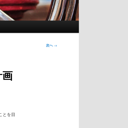
次へ
→
計画
ことを目