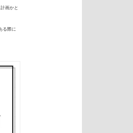
る計画かと
ある際に