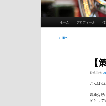
メ
ホーム
プロフィール
信
イ
ン
メ
投
←
前へ
ニ
稿
ュ
ナ
ー
ビ
【
ゲ
ー
シ
投稿日時:
2
ョ
ン
こんばん
農業分野
的として