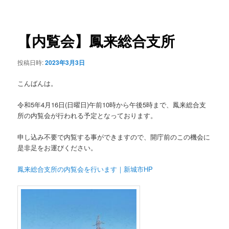
稿
ュ
ナ
ー
ビ
ゲ
【内覧会】鳳来総合支所
ー
シ
投稿日時:
2023年3月3日
ョ
ン
こんばんは。
令和5年4月16日(日曜日)午前10時から午後5時まで、鳳来総合支
所の内覧会が行われる予定となっております。
申し込み不要で内覧する事ができますので、開庁前のこの機会に
是非足をお運びください。
鳳来総合支所の内覧会を行います｜新城市HP