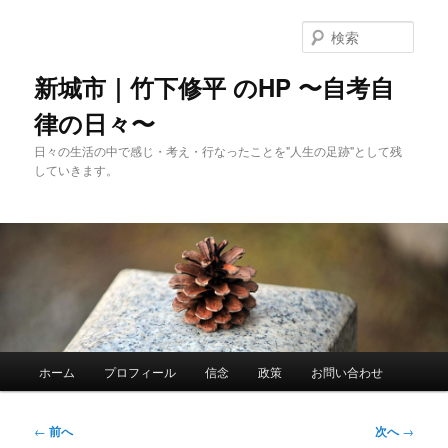
メ
イ
検
ン
索
コ
新城市｜竹下修平 のHP 〜自考自
ン
律の日々〜
テ
ン
日々の生活の中で感じ・考え・行なったことを"人生の足跡"として残
ツ
していきます。
へ
移
動
メ
ホーム
プロフィール
信念
政策
お問い合わせ
イ
ン
メ
投
←
前へ
次へ
→
ニ