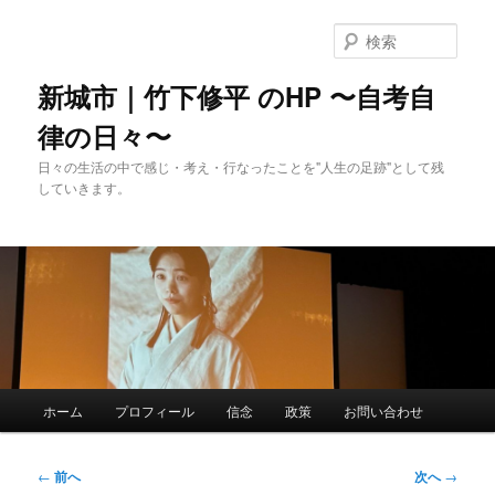
メ
イ
検
ン
索
コ
新城市｜竹下修平 のHP 〜自考自
ン
律の日々〜
テ
ン
日々の生活の中で感じ・考え・行なったことを"人生の足跡"として残
ツ
していきます。
へ
移
動
メ
ホーム
プロフィール
信念
政策
お問い合わせ
イ
ン
メ
投
←
前へ
次へ
→
ニ