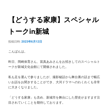
稿
ュ
ナ
ー
ビ
ゲ
【どうする家康】スペシャル
ー
シ
トークin新城
ョ
ン
投稿日時:
2023年6月12日
こんばんは。
昨日、岡崎体育さん、當真あみさんをお招きしてのスペシャルト
ークが新城文化会館にて開催されました。
私も足を運んで参りましたが、撮影秘話から舞台裏の話まで幅広
いお話をお聞きすることができ、大河ドラマへのわくわくも非常
に大きくなりました。
「どうする家康」も含め、新城市を舞台にした歴史がますます注
目されていくことを期待しております。