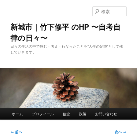
メ
イ
検
ン
索
コ
新城市｜竹下修平 のHP 〜自考自
ン
律の日々〜
テ
ン
日々の生活の中で感じ・考え・行なったことを"人生の足跡"として残
ツ
していきます。
へ
移
動
メ
ホーム
プロフィール
信念
政策
お問い合わせ
イ
ン
メ
投
←
前へ
次へ
→
ニ