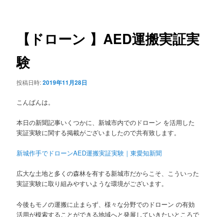
稿
ュ
ナ
ー
ビ
ゲ
【ドローン 】AED運搬実証実
ー
シ
験
ョ
ン
投稿日時:
2019年11月28日
こんばんは。
本日の新聞記事いくつかに、新城市内でのドローン を活用した
実証実験に関する掲載がございましたので共有致します。
新城作手でドローンAED運搬実証実験｜東愛知新聞
広大な土地と多くの森林を有する新城市だからこそ、こういった
実証実験に取り組みやすいような環境がございます。
今後もモノの運搬に止まらず、様々な分野でのドローン の有効
活用が模索することができる地域へと発展していきたいところで