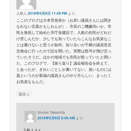
入船人
2018年5月8日 11:49 PM
より:
ここのブログは大本営発表か（お若い議員さんには聞き
なれない言葉かもしれんが）。市長のご機嫌伺いか。市
民を無視して始めた市庁舎建設で、入船の住民がどれだ
け苦しんだか、少しでも知っていたらこんなお気楽なこ
とは書けないと思うが如何。知り合いが千郷の議員意見
交換会に行ったので話を聞いた。実際は怒号が飛び交っ
ていたそうだ。ほかの地域でも市民が怒っていたと聞い
た。このブログで、【振り返り】議会報告会を終えて、
とあったが、きれいごとしか書いてない。臭いものには
蓋というのが新城の議員さんのやり方らしい。まったく
お気楽なもんだ。
↓
返信
Shuhei Takeshita
2018年5月9日 8:06 AM
より:
入船人さん