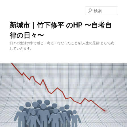
メ
イ
検
ン
索
コ
新城市｜竹下修平 のHP 〜自考自
ン
律の日々〜
テ
ン
日々の生活の中で感じ・考え・行なったことを"人生の足跡"として残
ツ
していきます。
へ
移
動