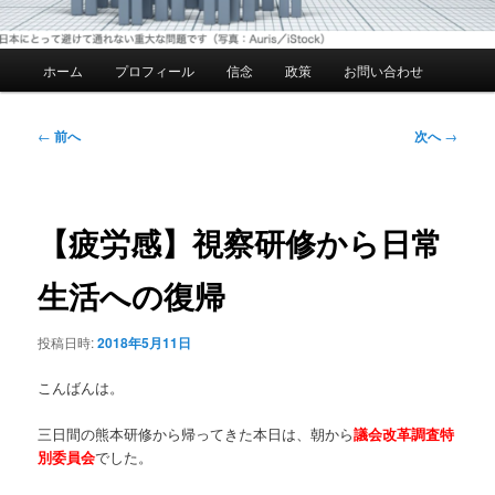
メ
ホーム
プロフィール
信念
政策
お問い合わせ
イ
ン
メ
投
←
前へ
次へ
→
ニ
稿
ュ
ナ
ー
ビ
ゲ
【疲労感】視察研修から日常
ー
シ
生活への復帰
ョ
ン
投稿日時:
2018年5月11日
こんばんは。
三日間の熊本研修から帰ってきた本日は、朝から
議会改革調査特
別委員会
でした。