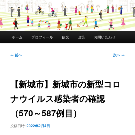
メ
ホーム
プロフィール
信念
政策
お問い合わせ
イ
ン
メ
投
←
前へ
次へ
→
ニ
稿
ュ
ナ
ー
ビ
ゲ
【新城市】新城市の新型コロ
ー
シ
ナウイルス感染者の確認
ョ
ン
（570～587例目）
投稿日時:
2022年2月4日