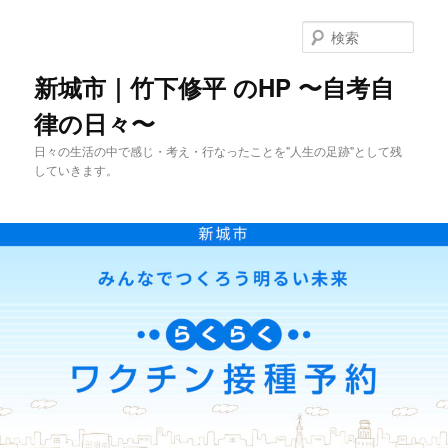
メ
イ
検
ン
索
コ
新城市｜竹下修平 のHP 〜自考自
ン
律の日々〜
テ
ン
日々の生活の中で感じ・考え・行なったことを"人生の足跡"として残
ツ
していきます。
へ
移
動