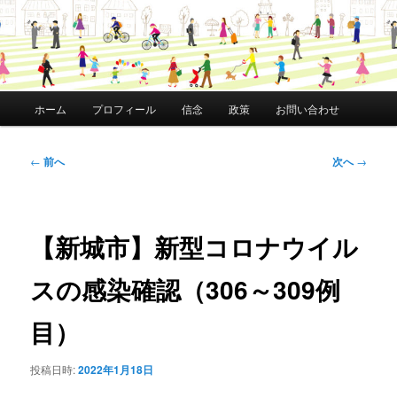
メ
ホーム
プロフィール
信念
政策
お問い合わせ
イ
ン
メ
投
←
前へ
次へ
→
ニ
稿
ュ
ナ
ー
ビ
ゲ
【新城市】新型コロナウイル
ー
シ
スの感染確認（306～309例
ョ
ン
目）
投稿日時:
2022年1月18日