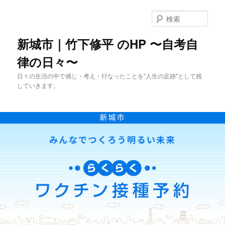
メ
イ
検
ン
索
コ
新城市｜竹下修平 のHP 〜自考自
ン
律の日々〜
テ
ン
日々の生活の中で感じ・考え・行なったことを"人生の足跡"として残
ツ
していきます。
へ
移
動