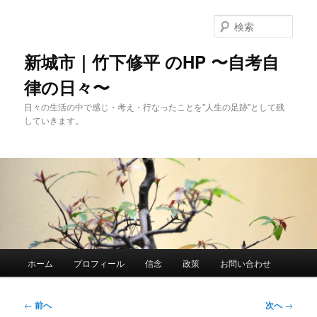
メ
イ
検
ン
索
コ
新城市｜竹下修平 のHP 〜自考自
ン
律の日々〜
テ
ン
日々の生活の中で感じ・考え・行なったことを"人生の足跡"として残
ツ
していきます。
へ
移
動
メ
ホーム
プロフィール
信念
政策
お問い合わせ
イ
ン
メ
投
←
前へ
次へ
→
ニ