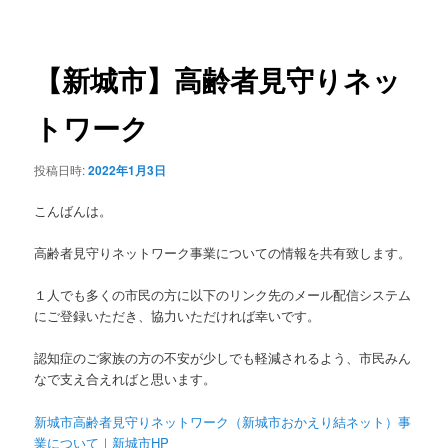
稿
ュ
ナ
ー
ビ
ゲ
【新城市】高齢者見守りネッ
ー
シ
トワーク
ョ
ン
投稿日時:
2022年1月3日
こんばんは。
高齢者見守りネットワーク事業についての情報を共有致します。
１人でも多くの市民の方に以下のリンク先のメール配信システム
にご登録いただき、協力いただければ幸いです。
認知症のご家族の方の不安が少しでも軽減されるよう、市民みん
なで支え合えればと思います。
新城市高齢者見守りネットワーク（新城市おかえり結ネット）事
業について｜新城市HP