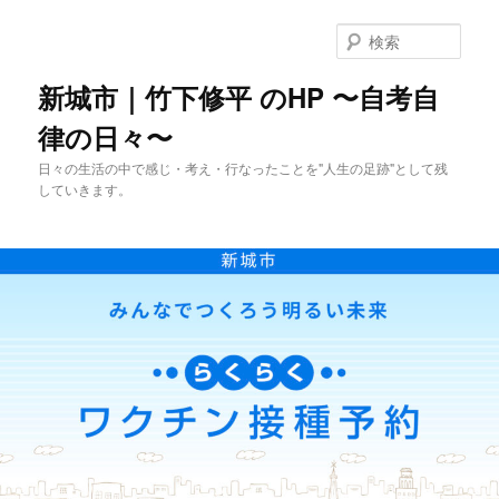
メ
イ
検
ン
索
コ
新城市｜竹下修平 のHP 〜自考自
ン
律の日々〜
テ
ン
日々の生活の中で感じ・考え・行なったことを"人生の足跡"として残
ツ
していきます。
へ
移
動