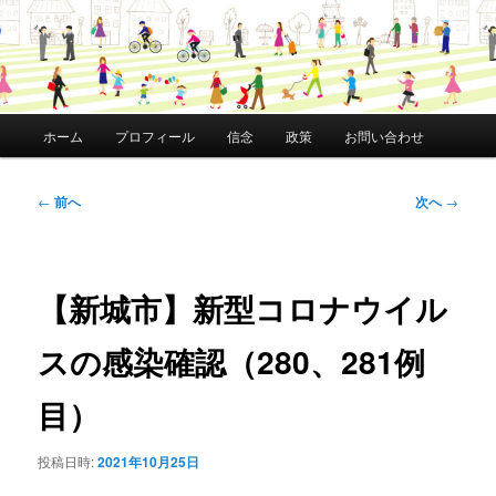
メ
ホーム
プロフィール
信念
政策
お問い合わせ
イ
ン
メ
投
←
前へ
次へ
→
ニ
稿
ュ
ナ
ー
ビ
ゲ
【新城市】新型コロナウイル
ー
シ
スの感染確認（280、281例
ョ
ン
目）
投稿日時:
2021年10月25日