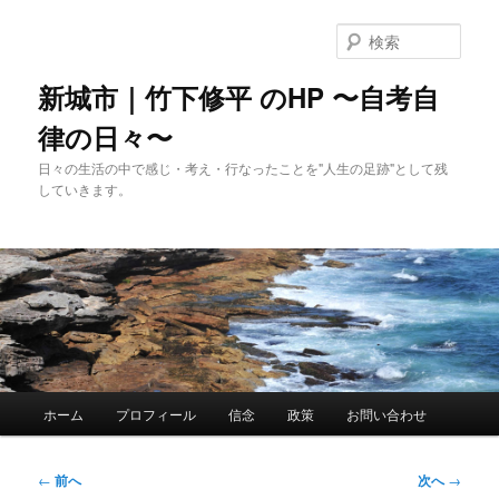
メ
イ
検
ン
索
コ
新城市｜竹下修平 のHP 〜自考自
ン
律の日々〜
テ
ン
日々の生活の中で感じ・考え・行なったことを"人生の足跡"として残
ツ
していきます。
へ
移
動
メ
ホーム
プロフィール
信念
政策
お問い合わせ
イ
ン
メ
投
←
前へ
次へ
→
ニ