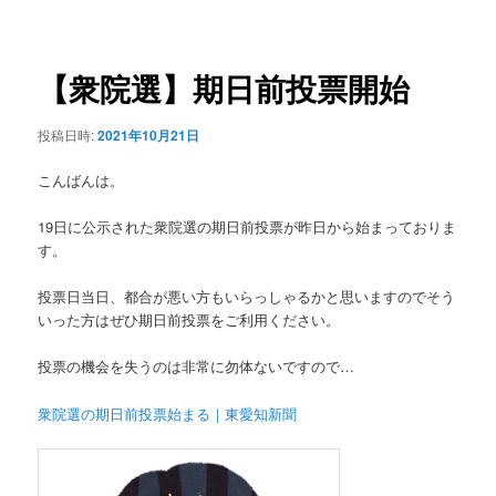
稿
ュ
ナ
ー
ビ
ゲ
【衆院選】期日前投票開始
ー
シ
投稿日時:
2021年10月21日
ョ
ン
こんばんは。
19日に公示された衆院選の期日前投票が昨日から始まっておりま
す。
投票日当日、都合が悪い方もいらっしゃるかと思いますのでそう
いった方はぜひ期日前投票をご利用ください。
投票の機会を失うのは非常に勿体ないですので…
衆院選の期日前投票始まる｜東愛知新聞