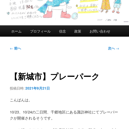
メ
ホーム
プロフィール
信念
政策
お問い合わせ
イ
ン
メ
投
←
前へ
次へ
→
ニ
稿
ュ
ナ
ー
ビ
ゲ
【新城市】プレーパーク
ー
シ
投稿日時:
2021年9月21日
ョ
ン
こんばんは。
10/23、10/24の二日間、千郷地区にある諏訪神社にてプレーパー
クが開催されるそうです。