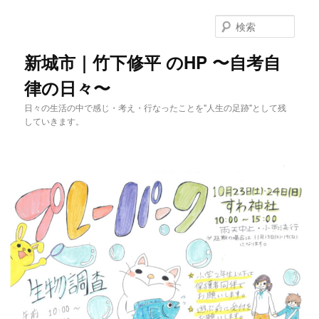
メ
イ
検
ン
索
コ
新城市｜竹下修平 のHP 〜自考自
ン
律の日々〜
テ
ン
日々の生活の中で感じ・考え・行なったことを"人生の足跡"として残
ツ
していきます。
へ
移
動