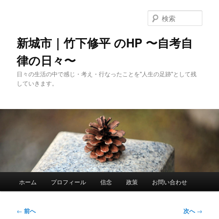
メ
イ
検
ン
索
コ
新城市｜竹下修平 のHP 〜自考自
ン
律の日々〜
テ
ン
日々の生活の中で感じ・考え・行なったことを"人生の足跡"として残
ツ
していきます。
へ
移
動
メ
ホーム
プロフィール
信念
政策
お問い合わせ
イ
ン
メ
投
←
前へ
次へ
→
ニ