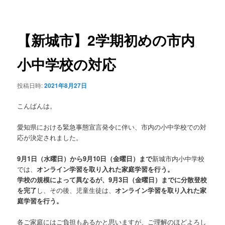
稿
ュ
ナ
ー
ビ
ゲ
【新城市】2学期初めの市内
ー
シ
小中学校の対応
ョ
ン
投稿日時:
2021年8月27日
こんばんは。
愛知県における緊急事態宣言発令に伴い、市内の小中学校での対
応が決定されました。
9月1日（水曜日）から9月10日（金曜日）まで
新城市内小中学校
では、
オンライン学習を取り入れた家庭学習を行う。
学校の規模によって異なるが、9月3日（金曜日）までに分散登校
を完了
し、その後、児童生徒は、
オンライン学習を取り入れた家
庭学習を行う。
各ご家庭にはご負担もあるかと思いますが、ご理解のほどよろし