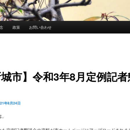
念
政策
お問い合わせ
新城市】令和3年8月定例記者
021年8月24日
は。
れた定例記者懇談会の資料が市ホームページにアップロードされま