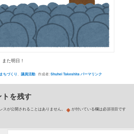
、また明日！
まちづくり
、
議員活動
作成者:
Shuhei Takeshita
パーマリンク
ントを残す
※
レスが公開されることはありません。
が付いている欄は必須項目です