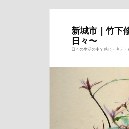
メ
イ
ン
新城市｜竹下修
コ
日々〜
ン
テ
日々の生活の中で感じ・考え・
ン
ツ
へ
移
動