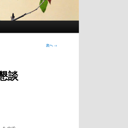
次へ
→
懇談
したので