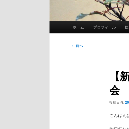
メ
ホーム
プロフィール
信
イ
ン
メ
投
←
前へ
ニ
稿
ュ
ナ
ー
ビ
【
ゲ
ー
会
シ
ョ
ン
投稿日時:
2
こんばん
昨日行わ