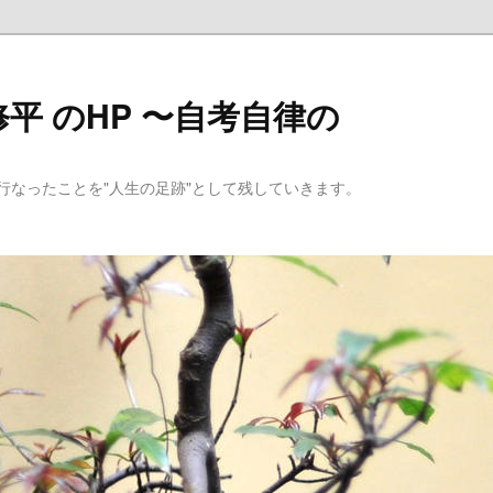
平 のHP 〜自考自律の
行なったことを"人生の足跡"として残していきます。