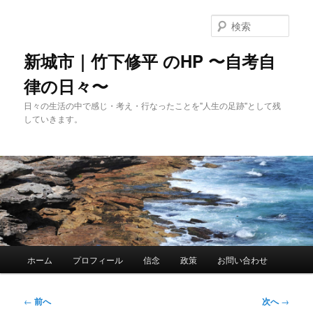
メ
イ
検
ン
索
コ
新城市｜竹下修平 のHP 〜自考自
ン
律の日々〜
テ
ン
日々の生活の中で感じ・考え・行なったことを"人生の足跡"として残
ツ
していきます。
へ
移
動
メ
ホーム
プロフィール
信念
政策
お問い合わせ
イ
ン
メ
投
←
前へ
次へ
→
ニ