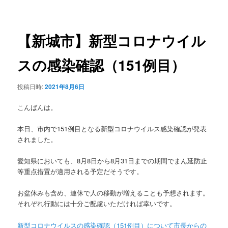
稿
ュ
ナ
ー
ビ
ゲ
【新城市】新型コロナウイル
ー
シ
スの感染確認（151例目）
ョ
ン
投稿日時:
2021年8月6日
こんばんは。
本日、市内で151例目となる新型コロナウイルス感染確認が発表
されました。
愛知県においても、8月8日から8月31日までの期間でまん延防止
等重点措置が適用される予定だそうです。
お盆休みも含め、連休で人の移動が増えることも予想されます。
それぞれ行動には十分ご配慮いただければ幸いです。
新型コロナウイルスの感染確認（151例目）について市長からの