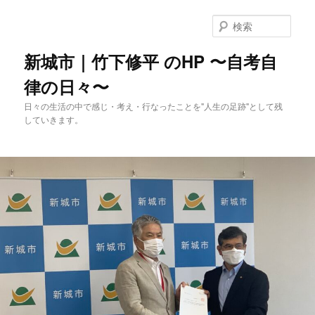
メ
イ
検
ン
索
コ
新城市｜竹下修平 のHP 〜自考自
ン
律の日々〜
テ
ン
日々の生活の中で感じ・考え・行なったことを"人生の足跡"として残
ツ
していきます。
へ
移
動