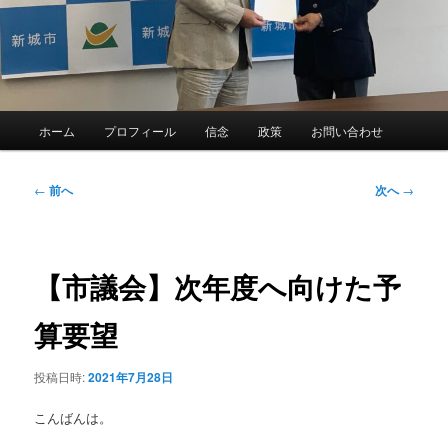
メ
ホーム
プロフィール
信念
政策
お問い合わせ
イ
ン
メ
投
←
前へ
次へ
→
ニ
稿
ュ
ナ
ー
ビ
ゲ
【市議会】次年度へ向けた予
ー
シ
算要望
ョ
ン
投稿日時:
2021年7月28日
こんばんは。