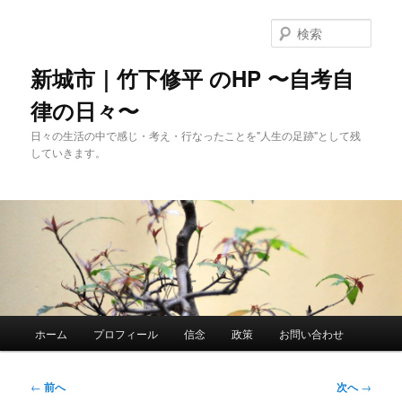
メ
イ
検
ン
索
コ
新城市｜竹下修平 のHP 〜自考自
ン
律の日々〜
テ
ン
日々の生活の中で感じ・考え・行なったことを"人生の足跡"として残
ツ
していきます。
へ
移
動
メ
ホーム
プロフィール
信念
政策
お問い合わせ
イ
ン
メ
投
←
前へ
次へ
→
ニ