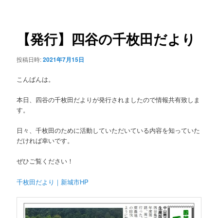
稿
ュ
ナ
ー
ビ
ゲ
【発行】四谷の千枚田だより
ー
シ
投稿日時:
2021年7月15日
ョ
ン
こんばんは。
本日、四谷の千枚田だよりが発行されましたので情報共有致しま
す。
日々、千枚田のために活動していただいている内容を知っていた
だければ幸いです。
ぜひご覧ください！
千枚田だより｜新城市HP