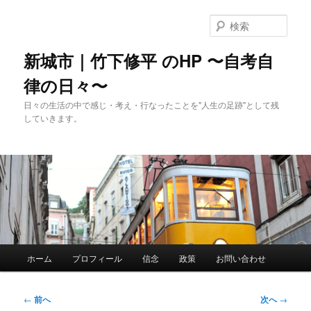
メ
イ
検
ン
索
コ
新城市｜竹下修平 のHP 〜自考自
ン
律の日々〜
テ
ン
日々の生活の中で感じ・考え・行なったことを"人生の足跡"として残
ツ
していきます。
へ
移
動
メ
ホーム
プロフィール
信念
政策
お問い合わせ
イ
ン
メ
投
←
前へ
次へ
→
ニ