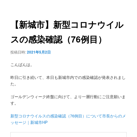
稿
ュ
ナ
ー
ビ
ゲ
【新城市】新型コロナウイル
ー
シ
スの感染確認（76例目）
ョ
ン
投稿日時:
2021年5月2日
こんばんは。
昨日に引き続いて、本日も新城市内での感染確認が発表されまし
た。
ゴールデンウィーク終盤に向けて、より一層行動にご注意願いま
す。
新型コロナウイルスの感染確認（76例目）について市長からのメ
ッセージ｜新城市HP