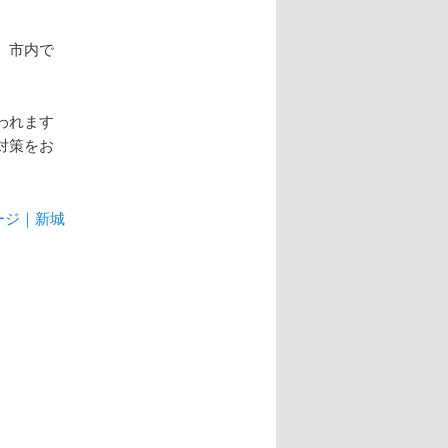
、市内で
われます
対策をお
ージ｜新城