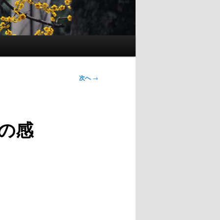
次へ
→
の感