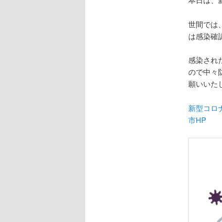
世間では
は感染確
感染され
ので中々
願いいた
新型コロナ
市HP