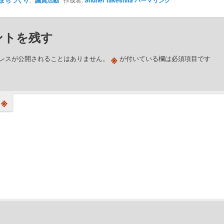
まちづくり
議員活動
Shuhei Takeshita
パーマリンク
ントを残す
※
レスが公開されることはありません。
が付いている欄は必須項目です
※