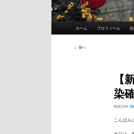
メ
ホーム
プロフィール
信
イ
ン
メ
投
←
前へ
ニ
稿
ュ
ナ
ー
ビ
【
ゲ
ー
染確
シ
ョ
ン
投稿日時:
2
こんばん
本日は、