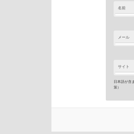
名前
メール
サイト
日本語が含
策）