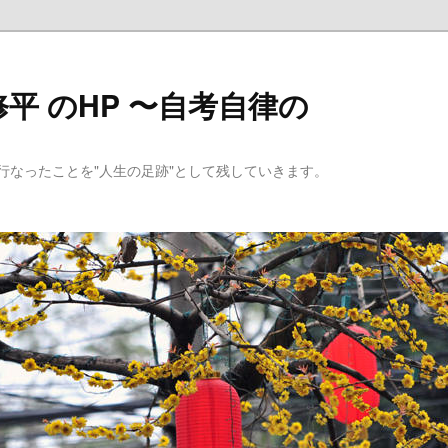
平 のHP 〜自考自律の
行なったことを"人生の足跡"として残していきます。