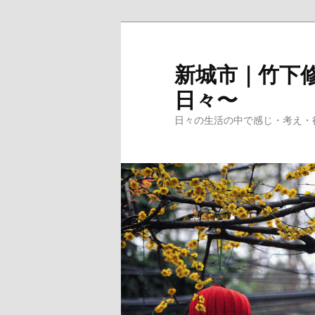
メ
イ
ン
新城市｜竹下修
コ
日々〜
ン
テ
日々の生活の中で感じ・考え・
ン
ツ
へ
移
動