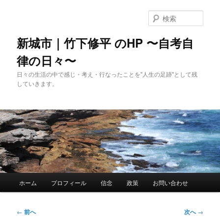
メ
イ
検
ン
索
コ
新城市｜竹下修平 のHP 〜自考自
ン
律の日々〜
テ
ン
日々の生活の中で感じ・考え・行なったことを"人生の足跡"として残
ツ
していきます。
へ
移
動
メ
ホーム
プロフィール
信念
政策
お問い合わせ
イ
ン
メ
投
←
前へ
次へ
→
ニ