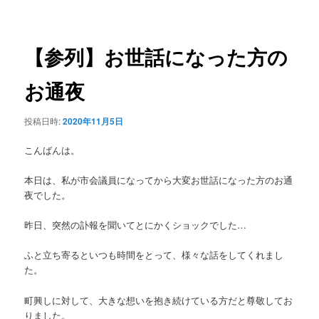
稿
ュ
ナ
ー
ビ
ゲ
【参列】お世話になった方の
ー
シ
お通夜
ョ
ン
投稿日時:
2020年11月5日
こんばんは。
本日は、私が市会議員になってから大変お世話になった方のお通
夜でした。
昨日、突然の訃報を聞いてとにかくショックでした…
ふと立ち寄るといつも時間をとって、様々な話をしてくれまし
た。
町興しに対して、大きな想いを抱き続けている方だと尊敬してお
りました。