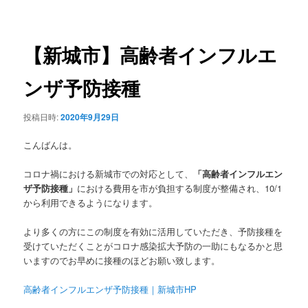
稿
ュ
ナ
ー
ビ
ゲ
【新城市】高齢者インフルエ
ー
シ
ンザ予防接種
ョ
ン
投稿日時:
2020年9月29日
こんばんは。
コロナ禍における新城市での対応として、
「高齢者インフルエン
ザ予防接種」
における費用を市が負担する制度が整備され、10/1
から利用できるようになります。
より多くの方にこの制度を有効に活用していただき、予防接種を
受けていただくことがコロナ感染拡大予防の一助にもなるかと思
いますのでお早めに接種のほどお願い致します。
高齢者インフルエンザ予防接種｜新城市HP