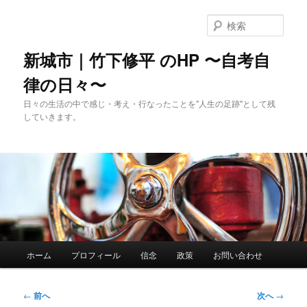
メ
イ
検
ン
索
コ
新城市｜竹下修平 のHP 〜自考自
ン
律の日々〜
テ
ン
日々の生活の中で感じ・考え・行なったことを"人生の足跡"として残
ツ
していきます。
へ
移
動
メ
ホーム
プロフィール
信念
政策
お問い合わせ
イ
ン
メ
投
←
前へ
次へ
→
ニ