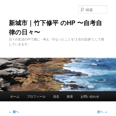
メ
イ
検
ン
索
コ
新城市｜竹下修平 のHP 〜自考自
ン
律の日々〜
テ
ン
日々の生活の中で感じ・考え・行なったことを"人生の足跡"として残
ツ
していきます。
へ
移
動
メ
ホーム
プロフィール
信念
政策
お問い合わせ
イ
ン
メ
投
←
前へ
次へ
→
ニ