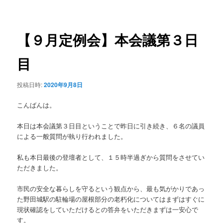
稿
ュ
ナ
ー
ビ
ゲ
【９月定例会】本会議第３日
ー
シ
目
ョ
ン
投稿日時:
2020年9月8日
こんばんは。
本日は本会議第３日目ということで昨日に引き続き、６名の議員
による一般質問が執り行われました。
私も本日最後の登壇者として、１５時半過ぎから質問をさせてい
ただきました。
市民の安全な暮らしを守るという観点から、最も気がかりであっ
た野田城駅の駐輪場の屋根部分の老朽化についてはまずはすぐに
現状確認をしていただけるとの答弁をいただきまずは一安心で
す。