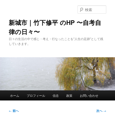
メ
イ
検
ン
索
コ
新城市｜竹下修平 のHP 〜自考自
ン
律の日々〜
テ
ン
日々の生活の中で感じ・考え・行なったことを"人生の足跡"として残
ツ
していきます。
へ
移
動
メ
ホーム
プロフィール
信念
政策
お問い合わせ
イ
ン
メ
投
←
前へ
次へ
→
ニ