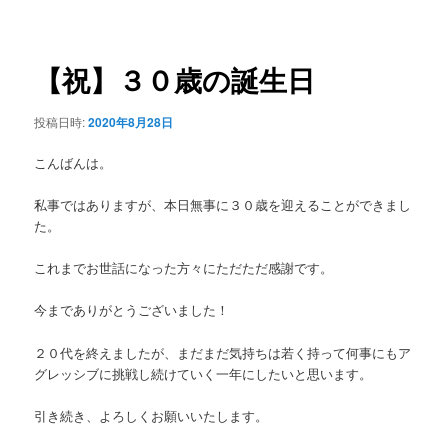
稿
ュ
ナ
ー
ビ
ゲ
【祝】３０歳の誕生日
ー
シ
投稿日時:
2020年8月28日
ョ
ン
こんばんは。
私事ではありますが、本日無事に３０歳を迎えることができまし
た。
これまでお世話になった方々にただただ感謝です。
今までありがとうございました！
２０代を終えましたが、まだまだ気持ちは若く持って何事にもア
グレッシブに挑戦し続けていく一年にしたいと思います。
引き続き、よろしくお願いいたします。