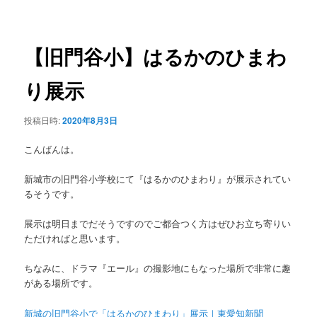
稿
ュ
ナ
ー
ビ
ゲ
【旧門谷小】はるかのひまわ
ー
シ
り展示
ョ
ン
投稿日時:
2020年8月3日
こんばんは。
新城市の旧門谷小学校にて『はるかのひまわり』が展示されてい
るそうです。
展示は明日までだそうですのでご都合つく方はぜひお立ち寄りい
ただければと思います。
ちなみに、ドラマ『エール』の撮影地にもなった場所で非常に趣
がある場所です。
新城の旧門谷小で「はるかのひまわり」展示｜東愛知新聞