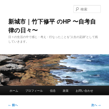
メ
イ
検
ン
索
コ
新城市｜竹下修平 のHP 〜自考自
ン
律の日々〜
テ
ン
日々の生活の中で感じ・考え・行なったことを"人生の足跡"として残
ツ
していきます。
へ
移
動
メ
ホーム
プロフィール
信念
政策
お問い合わせ
イ
ン
メ
投
←
前へ
次へ
→
ニ