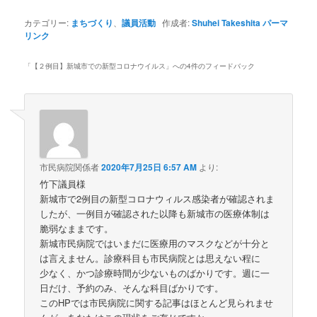
カテゴリー:
まちづくり
、
議員活動
作成者:
Shuhei Takeshita
パーマ
リンク
「
【２例目】新城市での新型コロナウイルス
」への4件のフィードバック
市民病院関係者
2020年7月25日 6:57 AM
より:
竹下議員様
新城市で2例目の新型コロナウィルス感染者が確認されま
したが、一例目が確認された以降も新城市の医療体制は
脆弱なままです。
新城市民病院ではいまだに医療用のマスクなどが十分と
は言えません。診療科目も市民病院とは思えない程に
少なく、かつ診療時間が少ないものばかりです。週に一
日だけ、予約のみ、そんな科目ばかりです。
このHPでは市民病院に関する記事はほとんど見られませ