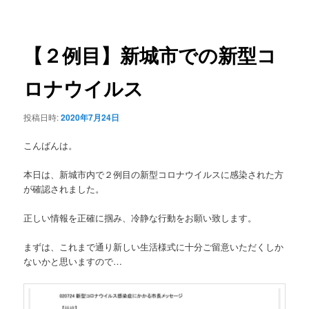
稿
ュ
ナ
ー
ビ
ゲ
【２例目】新城市での新型コ
ー
シ
ロナウイルス
ョ
ン
投稿日時:
2020年7月24日
こんばんは。
本日は、新城市内で２例目の新型コロナウイルスに感染された方
が確認されました。
正しい情報を正確に掴み、冷静な行動をお願い致します。
まずは、これまで通り新しい生活様式に十分ご留意いただくしか
ないかと思いますので…