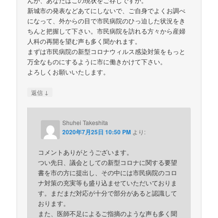
んが、あなたはこの現状をご存じですか。
新城市の発表などあてにしないで、ご自身でよくお調べ
になって、外からの目で市民病院のひっ迫した状況をき
ちんと把握して下さい。市民病院を訪れる方々から産婦
人科の再開を望む声も多く聞かれます。
まずは市民病院の新型コロナウィルス感染対策をもっと
万全なものにするように市に働きかけて下さい。
よろしくお願いいたします。
↓
返信
Shuhei Takeshita
2020年7月25日 10:50 PM
より:
コメントありがとうございます。
つい先日、議会としての新型コロナに関する要望
書を市の方に提出し、その中には市民病院のコロ
ナ対策の充実等も盛り込ませていただいておりま
す。まだまだ対応が十分で部分があると認識して
おります。
また、医師不足によるご指摘のような声も多く聞