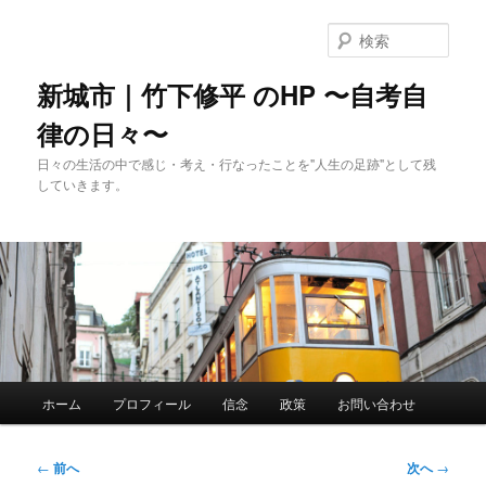
メ
イ
検
ン
索
コ
新城市｜竹下修平 のHP 〜自考自
ン
律の日々〜
テ
ン
日々の生活の中で感じ・考え・行なったことを"人生の足跡"として残
ツ
していきます。
へ
移
動
メ
ホーム
プロフィール
信念
政策
お問い合わせ
イ
ン
メ
投
←
前へ
次へ
→
ニ