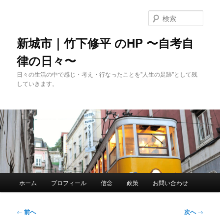
メ
イ
検
ン
索
コ
新城市｜竹下修平 のHP 〜自考自
ン
律の日々〜
テ
ン
日々の生活の中で感じ・考え・行なったことを"人生の足跡"として残
ツ
していきます。
へ
移
動
メ
ホーム
プロフィール
信念
政策
お問い合わせ
イ
ン
メ
投
←
前へ
次へ
→
ニ