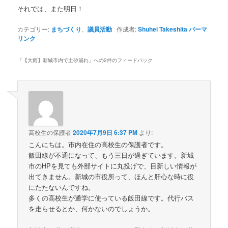
それでは、また明日！
カテゴリー:
まちづくり
、
議員活動
作成者:
Shuhei Takeshita
パーマ
リンク
「
【大雨】新城市内で土砂崩れ
」への2件のフィードバック
高校生の保護者
2020年7月9日 6:37 PM
より:
こんにちは。市内在住の高校生の保護者です。
飯田線が不通になって、もう三日が過ぎています。新城
市のHPを見ても外部サイトに丸投げで、目新しい情報が
出てきません。新城の市役所って、ほんと肝心な時に役
にたたないんですね。
多くの高校生が通学に使っている飯田線です。代行バス
を走らせるとか、何かないのでしょうか。