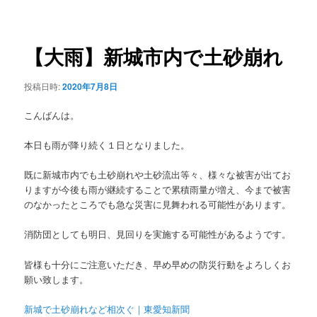
稿
ュ
ナ
ー
ビ
ゲ
【大雨】新城市内で土砂崩れ
ー
シ
投稿日時:
2020年7月8日
ョ
ン
こんばんは。
本日も雨が降り続く１日となりました。
既に新城市内でも土砂崩れや土砂流出等々、様々な被害が出てお
りますが今後も雨が継続することで累積雨量が増え、今まで被害
のなかったところでも急な災害に見舞われる可能性があります。
消防団としても明日、見回りを実施する可能性があるようです。
皆様も十分にご注意いただき、早め早めの防災行動をよろしくお
願い致します。
新城で土砂崩れなど相次ぐ｜東愛知新聞