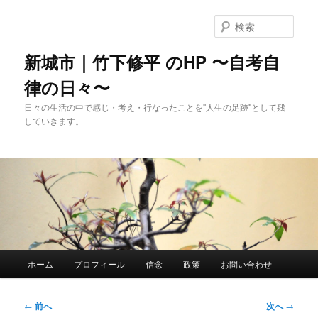
メ
イ
検
ン
索
コ
新城市｜竹下修平 のHP 〜自考自
ン
律の日々〜
テ
ン
日々の生活の中で感じ・考え・行なったことを"人生の足跡"として残
ツ
していきます。
へ
移
動
メ
ホーム
プロフィール
信念
政策
お問い合わせ
イ
ン
メ
投
←
前へ
次へ
→
ニ