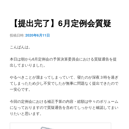
稿
ュ
ナ
ー
ビ
ゲ
【提出完了】6月定例会質疑
ー
シ
投稿日時:
2020年6月11日
ョ
ン
こんばんは。
本日は朝から6月定例会の予算決算委員会における質疑通告を提
出してまいりました。
やるべきことが溜まってしまっていて、寝たのが深夜３時を過ぎ
てしまったため少し不安でしたが無事に問題なく提出できたので
一安心です。
今回の定例会における補正予算の内容・総額は中々のボリューム
になっておりますので質疑通告を含めてしっかりと確認してまい
りたいと思います。