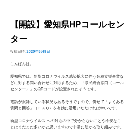
稿
ュ
ナ
ー
ビ
ゲ
【開設】愛知県HPコールセン
ー
シ
ター
ョ
ン
投稿日時:
2020年5月9日
こんばんは。
愛知県では、新型コロナウイルス感染拡大に伴う各種支援事業な
どに対する問い合わせに対応するため、「県民総合窓口（コール
センター）」のQRコードが設置されたそうです。
電話が混雑している状況もあるそうですので、併せて「よくある
質問と回答」（ＦＡＱ）を有効に活用いただければ幸いです。
新型コロナウイルス への対応の中で分からないことや不安なこ
とはまだまだ多いかと思いますので非常に助かる取り組みです。