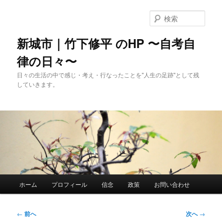
メ
イ
検
ン
索
コ
新城市｜竹下修平 のHP 〜自考自
ン
律の日々〜
テ
ン
日々の生活の中で感じ・考え・行なったことを"人生の足跡"として残
ツ
していきます。
へ
移
動
メ
ホーム
プロフィール
信念
政策
お問い合わせ
イ
ン
メ
投
←
前へ
次へ
→
ニ