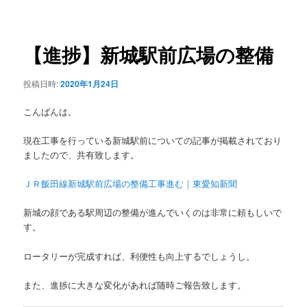
稿
ュ
ナ
ー
ビ
ゲ
【進捗】新城駅前広場の整備
ー
シ
投稿日時:
2020年1月24日
ョ
ン
こんばんは。
現在工事を行っている新城駅前についての記事が掲載されており
ましたので、共有致します。
ＪＲ飯田線新城駅前広場の整備工事進む｜東愛知新聞
新城の顔である駅周辺の整備が進んでいくのは非常に頼もしいで
す。
ロータリーが完成すれば、利便性も向上するでしょうし。
また、進捗に大きな変化があれば随時ご報告致します。