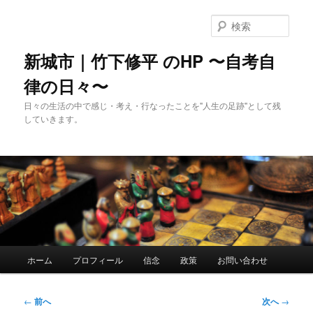
メ
イ
検
ン
索
コ
新城市｜竹下修平 のHP 〜自考自
ン
律の日々〜
テ
ン
日々の生活の中で感じ・考え・行なったことを"人生の足跡"として残
ツ
していきます。
へ
移
動
メ
ホーム
プロフィール
信念
政策
お問い合わせ
イ
ン
メ
投
←
前へ
次へ
→
ニ