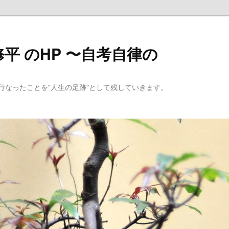
平 のHP 〜自考自律の
行なったことを"人生の足跡"として残していきます。