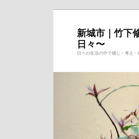
メ
イ
ン
新城市｜竹下修
コ
日々〜
ン
テ
日々の生活の中で感じ・考え・
ン
ツ
へ
移
動