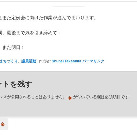
はまた定例会に向けた作業が進んでまいります。
間、最後まで気を引き締めて…
、また明日！
まちづくり
、
議員活動
作成者:
Shuhei Takeshita
パーマリンク
ントを残す
※
レスが公開されることはありません。
が付いている欄は必須項目です
※