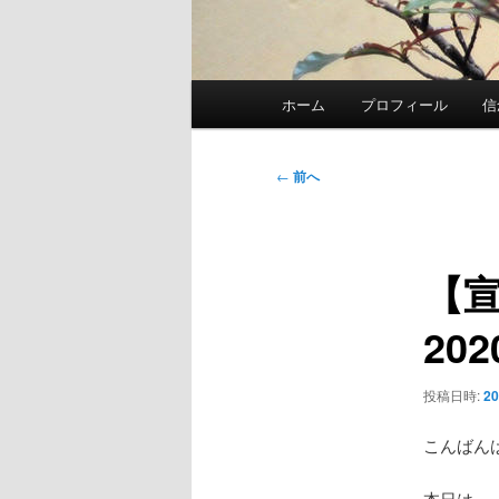
メ
ホーム
プロフィール
信
イ
ン
メ
投
←
前へ
ニ
稿
ュ
ナ
ー
ビ
【
ゲ
ー
202
シ
ョ
ン
投稿日時:
2
こんばん
本日は、