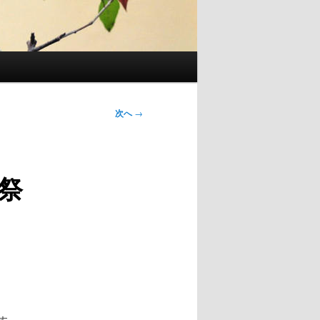
次へ
→
祭
す。