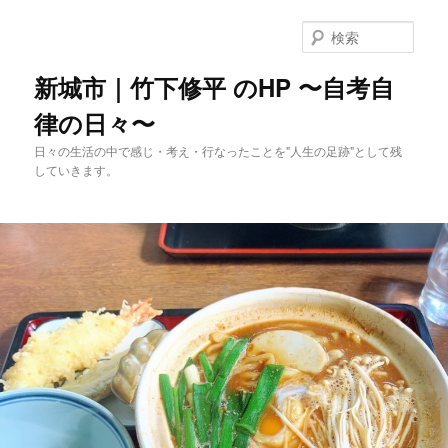
メ
イ
検
ン
索
コ
新城市｜竹下修平 のHP 〜自考自
ン
律の日々〜
テ
ン
日々の生活の中で感じ・考え・行なったことを"人生の足跡"として残
ツ
していきます。
へ
移
動