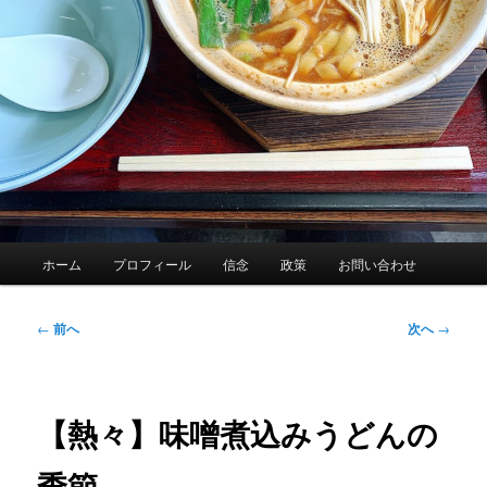
メ
ホーム
プロフィール
信念
政策
お問い合わせ
イ
ン
メ
投
←
前へ
次へ
→
ニ
稿
ュ
ナ
ー
ビ
ゲ
【熱々】味噌煮込みうどんの
ー
シ
季節
ョ