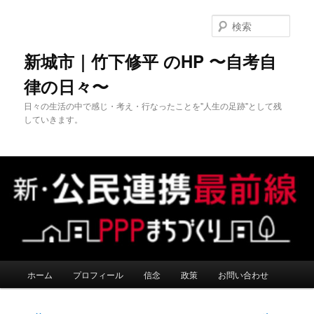
メ
イ
検
ン
索
コ
新城市｜竹下修平 のHP 〜自考自
ン
律の日々〜
テ
ン
日々の生活の中で感じ・考え・行なったことを"人生の足跡"として残
ツ
していきます。
へ
移
動
メ
ホーム
プロフィール
信念
政策
お問い合わせ
イ
ン
メ