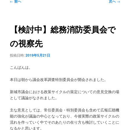
投
←
前へ
次へ
→
ニ
稿
ュ
ナ
ー
ビ
ゲ
【検討中】総務消防委員会で
ー
シ
の視察先
ョ
ン
投稿日時:
2019年5月21日
こんばんは。
本日は朝から議会改革調査特別委員会が開会されました。
新城市議会における政策サイクルの策定についての意見交換の場
として議論がなされました。
主な意見としては、常任委員会・特別委員会も含めて広報広聴機
能の強化が議論の中心となっており、今後実際の政策サイクルの
流れを作っていく中でそのあたりの在り方も検討していくことに
なるかと思います。